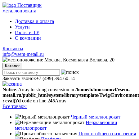
Поставщик
металлопроката
Доставка и оплата
Услуги
Госты и ТУ
О компании
Контакты
info@vsem-metall.ru
Москва, Космонавта Волкова, 20
Каталог
Заказать звонок
+7 (499) 394-60-14
Notice
: Array to string conversion in
/home/b/bmcsmmvf/vsem-
metall.ru/public_html/system/library/template/Twig/Environmen
: eval()'d code
on line
245
Array
Все товары
Черный металлопрокат
Нержавеющий
металлопрокат
Прокат общего назначения