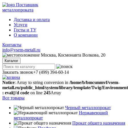
Поставщик
металлопроката
Доставка и оплата
Услуги
Госты и ТУ
О компании
Контакты
info@vsem-metall.ru
Москва, Космонавта Волкова, 20
Каталог
Заказать звонок
+7 (499) 394-60-14
Notice
: Array to string conversion in
/home/b/bmcsmmvf/vsem-
metall.ru/public_html/system/library/template/Twig/Environmen
: eval()'d code
on line
245
Array
Все товары
Черный металлопрокат
Нержавеющий
металлопрокат
Прокат общего назначения