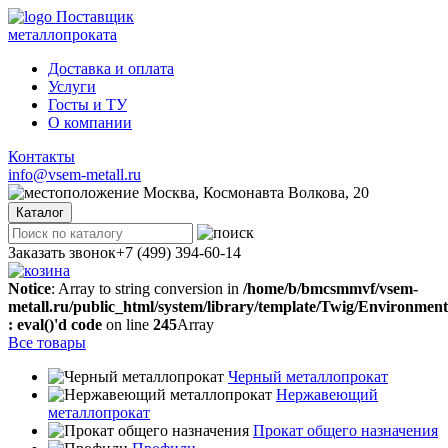
Поставщик
металлопроката
Доставка и оплата
Услуги
Госты и ТУ
О компании
Контакты
info@vsem-metall.ru
Москва, Космонавта Волкова, 20
Каталог
Заказать звонок
+7 (499) 394-60-14
Notice
: Array to string conversion in
/home/b/bmcsmmvf/vsem-
metall.ru/public_html/system/library/template/Twig/Environmen
: eval()'d code
on line
245
Array
Все товары
Черный металлопрокат
Нержавеющий
металлопрокат
Прокат общего назначения