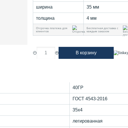
ширина
35 мм
толщина
4 мм
Отсрочка платежа для
Бесплатная доставка с
клиентов
каждым заказом
1
В корзину
к
40ГР
ГОСТ 4543-2016
35х4
легированная