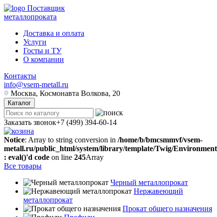
Поставщик
металлопроката
Доставка и оплата
Услуги
Госты и ТУ
О компании
Контакты
info@vsem-metall.ru
Москва, Космонавта Волкова, 20
Каталог
Заказать звонок
+7 (499) 394-60-14
Notice
: Array to string conversion in
/home/b/bmcsmmvf/vsem-
metall.ru/public_html/system/library/template/Twig/Environmen
: eval()'d code
on line
245
Array
Все товары
Черный металлопрокат
Нержавеющий
металлопрокат
Прокат общего назначения