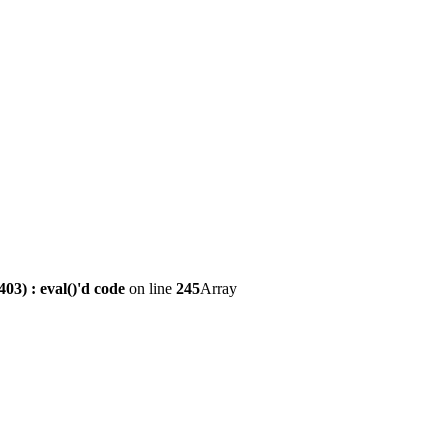
3) : eval()'d code
on line
245
Array