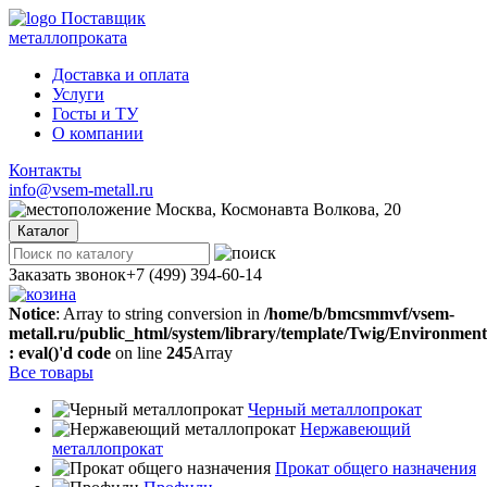
Поставщик
металлопроката
Доставка и оплата
Услуги
Госты и ТУ
О компании
Контакты
info@vsem-metall.ru
Москва, Космонавта Волкова, 20
Каталог
Заказать звонок
+7 (499) 394-60-14
Notice
: Array to string conversion in
/home/b/bmcsmmvf/vsem-
metall.ru/public_html/system/library/template/Twig/Environmen
: eval()'d code
on line
245
Array
Все товары
Черный металлопрокат
Нержавеющий
металлопрокат
Прокат общего назначения