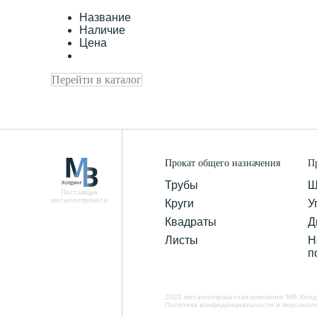
Название
Наличие
Цена
Перейти в каталог
Прокат общего назначения
П
Трубы
Ш
Поставщик
металлопроката
Круги
У
Квадраты
Д
Листы
Н
п
2022 металлопрокатная компания “MB Холд
Политика конфиденциальности и персонал