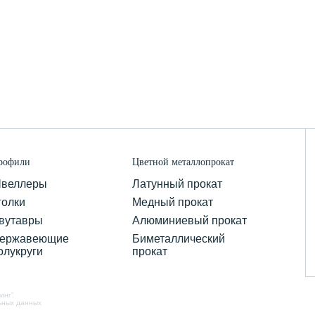
рофили
Цветной металлопрокат
веллеры
Латунный прокат
голки
Медный прокат
вутавры
Алюминиевый прокат
ержавеющие
Биметаллический
олукруги
прокат
инг”
ьных данных