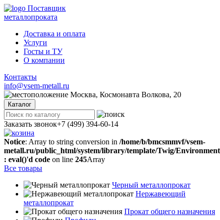
Поставщик
металлопроката
Доставка и оплата
Услуги
Госты и ТУ
О компании
Контакты
info@vsem-metall.ru
Москва, Космонавта Волкова, 20
Каталог
Заказать звонок
+7 (499) 394-60-14
Notice
: Array to string conversion in
/home/b/bmcsmmvf/vsem-
metall.ru/public_html/system/library/template/Twig/Environmen
: eval()'d code
on line
245
Array
Все товары
Черный металлопрокат
Нержавеющий
металлопрокат
Прокат общего назначения