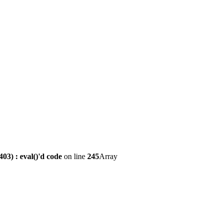
3) : eval()'d code
on line
245
Array