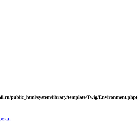
.ru/public_html/system/library/template/Twig/Environment.php(40
рокат