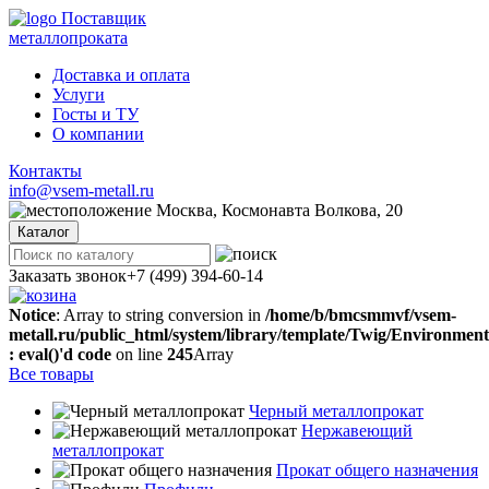
Поставщик
металлопроката
Доставка и оплата
Услуги
Госты и ТУ
О компании
Контакты
info@vsem-metall.ru
Москва, Космонавта Волкова, 20
Каталог
Заказать звонок
+7 (499) 394-60-14
Notice
: Array to string conversion in
/home/b/bmcsmmvf/vsem-
metall.ru/public_html/system/library/template/Twig/Environmen
: eval()'d code
on line
245
Array
Все товары
Черный металлопрокат
Нержавеющий
металлопрокат
Прокат общего назначения