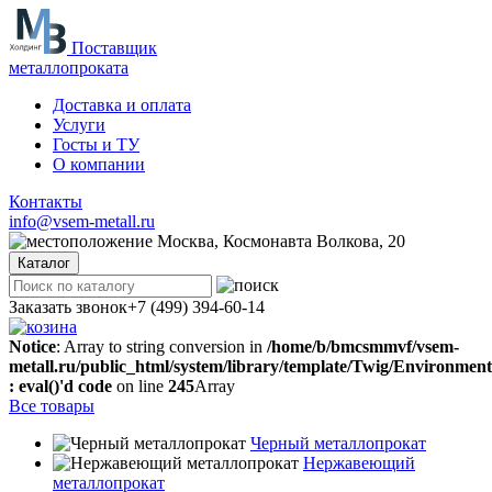
Поставщик
металлопроката
Доставка и оплата
Услуги
Госты и ТУ
О компании
Контакты
info@vsem-metall.ru
Москва, Космонавта Волкова, 20
Каталог
Заказать звонок
+7 (499) 394-60-14
Notice
: Array to string conversion in
/home/b/bmcsmmvf/vsem-
metall.ru/public_html/system/library/template/Twig/Environmen
: eval()'d code
on line
245
Array
Все товары
Черный металлопрокат
Нержавеющий
металлопрокат