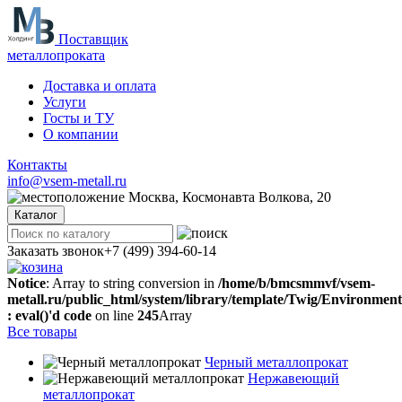
Поставщик
металлопроката
Доставка и оплата
Услуги
Госты и ТУ
О компании
Контакты
info@vsem-metall.ru
Москва, Космонавта Волкова, 20
Каталог
Заказать звонок
+7 (499) 394-60-14
Notice
: Array to string conversion in
/home/b/bmcsmmvf/vsem-
metall.ru/public_html/system/library/template/Twig/Environmen
: eval()'d code
on line
245
Array
Все товары
Черный металлопрокат
Нержавеющий
металлопрокат