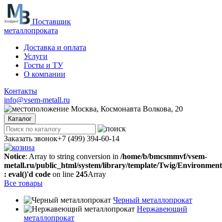
Поставщик
металлопроката
Доставка и оплата
Услуги
Госты и ТУ
О компании
Контакты
info@vsem-metall.ru
Москва, Космонавта Волкова, 20
Каталог
Заказать звонок
+7 (499) 394-60-14
Notice
: Array to string conversion in
/home/b/bmcsmmvf/vsem-
metall.ru/public_html/system/library/template/Twig/Environmen
: eval()'d code
on line
245
Array
Все товары
Черный металлопрокат
Нержавеющий
металлопрокат