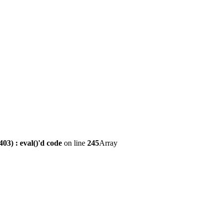
3) : eval()'d code
on line
245
Array