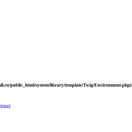
.ru/public_html/system/library/template/Twig/Environment.php(40
рокат