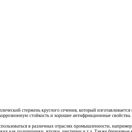
ический стержень круглого сечения, который изготавливается и
 коррозионную стойкость и хорошие антифрикционные свойства.
ользоваться в различных отраслях промышленности, например,
аких как подшипники, втулки, шестерни и т.д. Также бронзовые