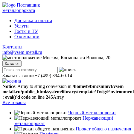
Поставщик
металлопроката
Доставка и оплата
Услуги
Госты и ТУ
О компании
Контакты
info@vsem-metall.ru
Москва, Космонавта Волкова, 20
Каталог
Заказать звонок
+7 (499) 394-60-14
Notice
: Array to string conversion in
/home/b/bmcsmmvf/vsem-
metall.ru/public_html/system/library/template/Twig/Environmen
: eval()'d code
on line
245
Array
Все товары
Черный металлопрокат
Нержавеющий
металлопрокат
Прокат общего назначения