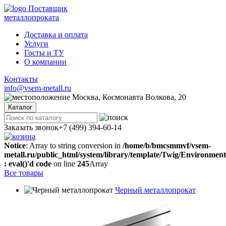
Поставщик
металлопроката
Доставка и оплата
Услуги
Госты и ТУ
О компании
Контакты
info@vsem-metall.ru
Москва, Космонавта Волкова, 20
Каталог
Заказать звонок
+7 (499) 394-60-14
Notice
: Array to string conversion in
/home/b/bmcsmmvf/vsem-
metall.ru/public_html/system/library/template/Twig/Environmen
: eval()'d code
on line
245
Array
Все товары
Черный металлопрокат