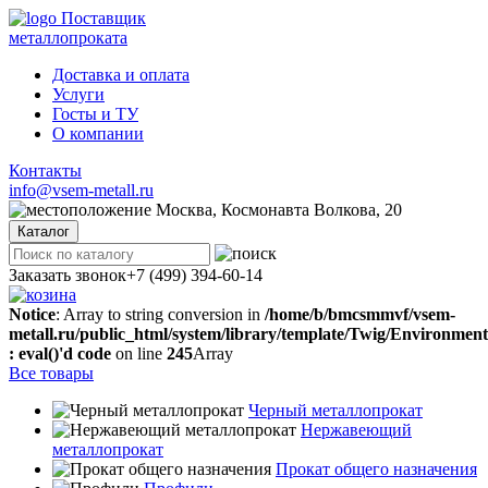
Поставщик
металлопроката
Доставка и оплата
Услуги
Госты и ТУ
О компании
Контакты
info@vsem-metall.ru
Москва, Космонавта Волкова, 20
Каталог
Заказать звонок
+7 (499) 394-60-14
Notice
: Array to string conversion in
/home/b/bmcsmmvf/vsem-
metall.ru/public_html/system/library/template/Twig/Environmen
: eval()'d code
on line
245
Array
Все товары
Черный металлопрокат
Нержавеющий
металлопрокат
Прокат общего назначения