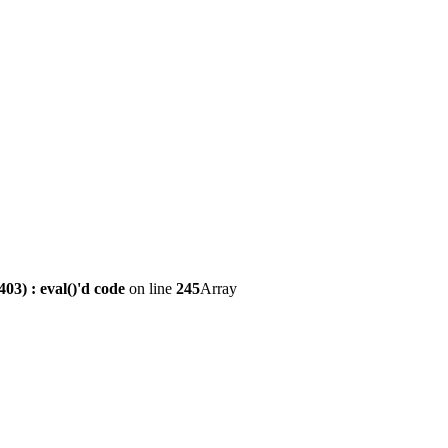
3) : eval()'d code
on line
245
Array