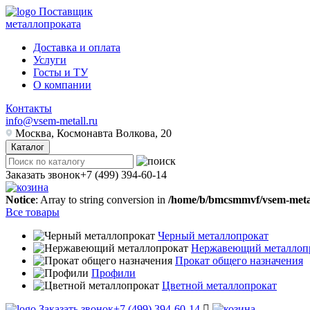
Поставщик
металлопроката
Доставка и оплата
Услуги
Госты и ТУ
О компании
Контакты
info@vsem-metall.ru
Москва, Космонавта Волкова, 20
Каталог
Заказать звонок
+7 (499) 394-60-14
Notice
: Array to string conversion in
/home/b/bmcsmmvf/vsem-metall
Все товары
Черный металлопрокат
Нержавеющий металлоп
Прокат общего назначения
Профили
Цветной металлопрокат
Заказать звонок
+7 (499) 394-60-14