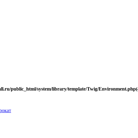
.ru/public_html/system/library/template/Twig/Environment.php(40
рокат