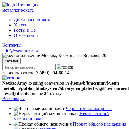
Поставщик
металлопроката
Доставка и оплата
Услуги
Госты и ТУ
О компании
Контакты
info@vsem-metall.ru
Москва, Космонавта Волкова, 20
Каталог
Заказать звонок
+7 (499) 394-60-14
Notice
: Array to string conversion in
/home/b/bmcsmmvf/vsem-
metall.ru/public_html/system/library/template/Twig/Environmen
: eval()'d code
on line
245
Array
Все товары
Черный металлопрокат
Нержавеющий
металлопрокат
Прокат общего назначения