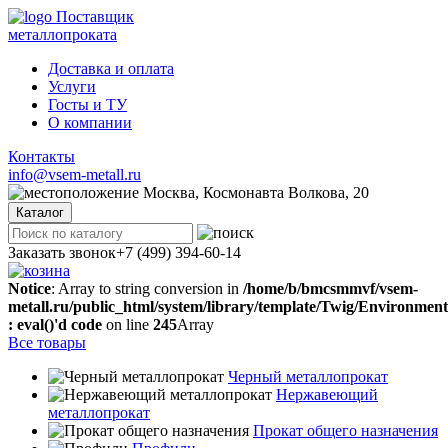
Поставщик
металлопроката
Доставка и оплата
Услуги
Госты и ТУ
О компании
Контакты
info@vsem-metall.ru
Москва, Космонавта Волкова, 20
Каталог
Заказать звонок
+7 (499) 394-60-14
Notice
: Array to string conversion in
/home/b/bmcsmmvf/vsem-
metall.ru/public_html/system/library/template/Twig/Environmen
: eval()'d code
on line
245
Array
Все товары
Черный металлопрокат
Нержавеющий
металлопрокат
Прокат общего назначения