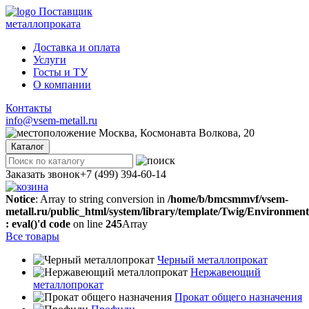
Поставщик
металлопроката
Доставка и оплата
Услуги
Госты и ТУ
О компании
Контакты
info@vsem-metall.ru
Москва, Космонавта Волкова, 20
Каталог
Заказать звонок
+7 (499) 394-60-14
Notice
: Array to string conversion in
/home/b/bmcsmmvf/vsem-
metall.ru/public_html/system/library/template/Twig/Environmen
: eval()'d code
on line
245
Array
Все товары
Черный металлопрокат
Нержавеющий
металлопрокат
Прокат общего назначения