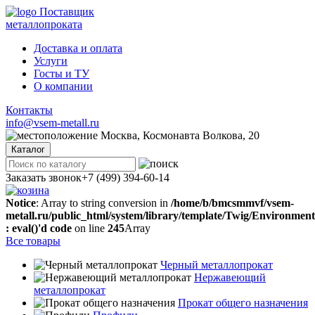
Поставщик
металлопроката
Доставка и оплата
Услуги
Госты и ТУ
О компании
Контакты
info@vsem-metall.ru
Москва, Космонавта Волкова, 20
Каталог
Заказать звонок
+7 (499) 394-60-14
Notice
: Array to string conversion in
/home/b/bmcsmmvf/vsem-
metall.ru/public_html/system/library/template/Twig/Environmen
: eval()'d code
on line
245
Array
Все товары
Черный металлопрокат
Нержавеющий
металлопрокат
Прокат общего назначения