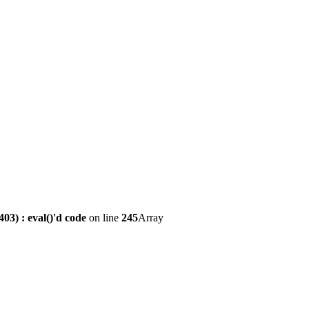
3) : eval()'d code
on line
245
Array