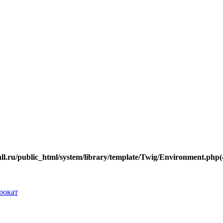
.ru/public_html/system/library/template/Twig/Environment.php(40
рокат