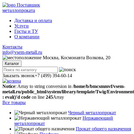
Поставщик
металлопроката
Доставка и оплата
Услуги
Госты и ТУ
О компании
Контакты
info@vsem-metall.ru
Москва, Космонавта Волкова, 20
Каталог
Заказать звонок
+7 (499) 394-60-14
Notice
: Array to string conversion in
/home/b/bmcsmmvf/vsem-
metall.ru/public_html/system/library/template/Twig/Environmen
: eval()'d code
on line
245
Array
Все товары
Черный металлопрокат
Нержавеющий
металлопрокат
Прокат общего назначения