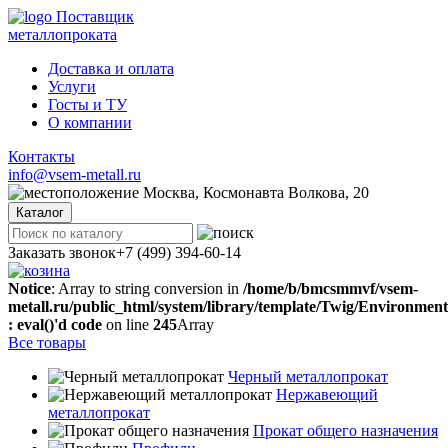
Поставщик
металлопроката
Доставка и оплата
Услуги
Госты и ТУ
О компании
Контакты
info@vsem-metall.ru
Москва, Космонавта Волкова, 20
Каталог
Заказать звонок
+7 (499) 394-60-14
Notice
: Array to string conversion in
/home/b/bmcsmmvf/vsem-
metall.ru/public_html/system/library/template/Twig/Environmen
: eval()'d code
on line
245
Array
Все товары
Черный металлопрокат
Нержавеющий
металлопрокат
Прокат общего назначения