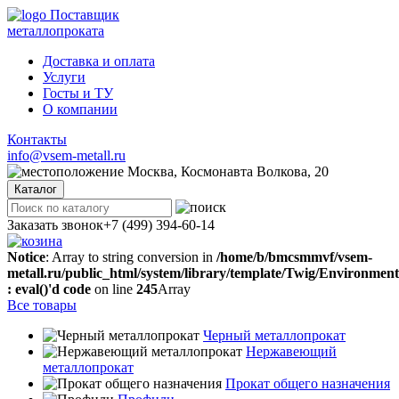
Поставщик
металлопроката
Доставка и оплата
Услуги
Госты и ТУ
О компании
Контакты
info@vsem-metall.ru
Москва, Космонавта Волкова, 20
Каталог
Заказать звонок
+7 (499) 394-60-14
Notice
: Array to string conversion in
/home/b/bmcsmmvf/vsem-
metall.ru/public_html/system/library/template/Twig/Environmen
: eval()'d code
on line
245
Array
Все товары
Черный металлопрокат
Нержавеющий
металлопрокат
Прокат общего назначения