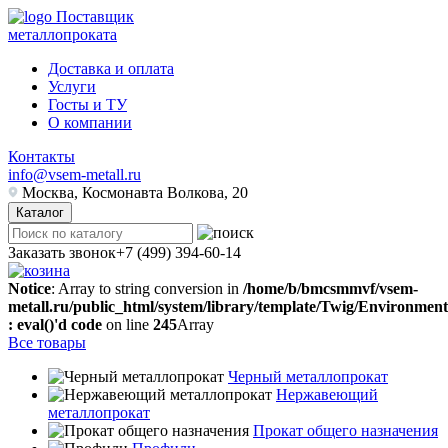
Поставщик
металлопроката
Доставка и оплата
Услуги
Госты и ТУ
О компании
Контакты
info@vsem-metall.ru
Москва, Космонавта Волкова, 20
Каталог
Заказать звонок
+7 (499) 394-60-14
Notice
: Array to string conversion in
/home/b/bmcsmmvf/vsem-
metall.ru/public_html/system/library/template/Twig/Environmen
: eval()'d code
on line
245
Array
Все товары
Черный металлопрокат
Нержавеющий
металлопрокат
Прокат общего назначения