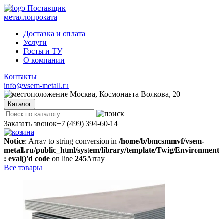
Поставщик
металлопроката
Доставка и оплата
Услуги
Госты и ТУ
О компании
Контакты
info@vsem-metall.ru
Москва, Космонавта Волкова, 20
Каталог
Заказать звонок
+7 (499) 394-60-14
Notice
: Array to string conversion in
/home/b/bmcsmmvf/vsem-
metall.ru/public_html/system/library/template/Twig/Environmen
: eval()'d code
on line
245
Array
Все товары