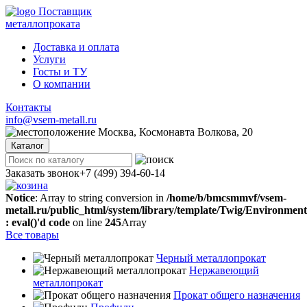
Поставщик
металлопроката
Доставка и оплата
Услуги
Госты и ТУ
О компании
Контакты
info@vsem-metall.ru
Москва, Космонавта Волкова, 20
Каталог
Заказать звонок
+7 (499) 394-60-14
Notice
: Array to string conversion in
/home/b/bmcsmmvf/vsem-
metall.ru/public_html/system/library/template/Twig/Environmen
: eval()'d code
on line
245
Array
Все товары
Черный металлопрокат
Нержавеющий
металлопрокат
Прокат общего назначения