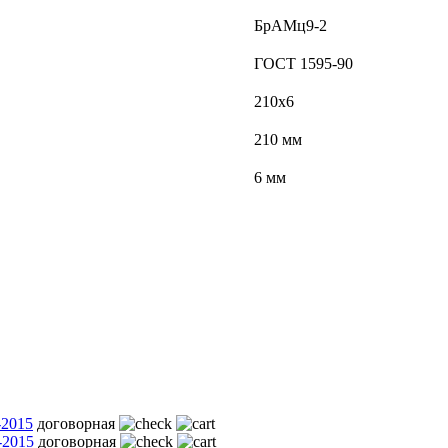
БрАМц9-2
ГОСТ 1595-90
210х6
210 мм
6 мм
-2015
договорная
-2015
договорная