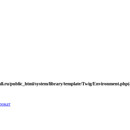
.ru/public_html/system/library/template/Twig/Environment.php(40
рокат