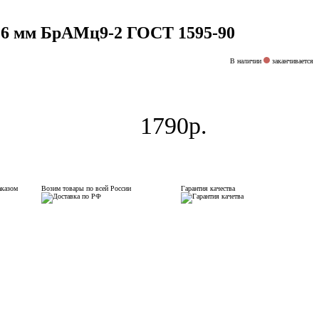
м 6 мм БрАМц9-2 ГОСТ 1595-90
В наличии
заканчивается
1790р.
аказом
Возим товары по всей России
Гарантия качества