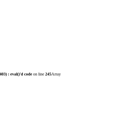
3) : eval()'d code
on line
245
Array