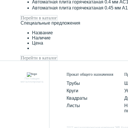
Автоматная плита горячекатаная 0.4 мм АС
Автоматная плита горячекатаная 0.45 мм А
Перейти в каталог
Специальные предложения
Название
Наличие
Цена
Перейти в каталог
Прокат общего назначения
П
Поставщик
металлопроката
Трубы
Ш
Круги
У
Квадраты
Д
Листы
Н
п
2022 металлопрокатная компания “MB Холд