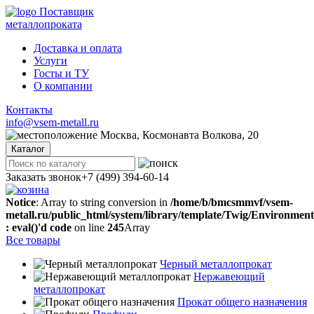
Поставщик
металлопроката
Доставка и оплата
Услуги
Госты и ТУ
О компании
Контакты
info@vsem-metall.ru
Москва, Космонавта Волкова, 20
Каталог
Заказать звонок
+7 (499) 394-60-14
Notice
: Array to string conversion in
/home/b/bmcsmmvf/vsem-
metall.ru/public_html/system/library/template/Twig/Environmen
: eval()'d code
on line
245
Array
Все товары
Черный металлопрокат
Нержавеющий
металлопрокат
Прокат общего назначения