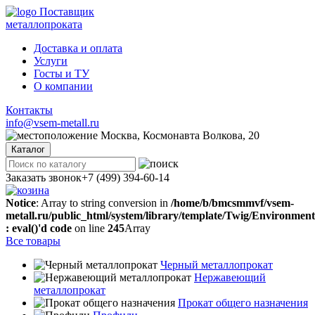
Поставщик
металлопроката
Доставка и оплата
Услуги
Госты и ТУ
О компании
Контакты
info@vsem-metall.ru
Москва, Космонавта Волкова, 20
Каталог
Заказать звонок
+7 (499) 394-60-14
Notice
: Array to string conversion in
/home/b/bmcsmmvf/vsem-
metall.ru/public_html/system/library/template/Twig/Environmen
: eval()'d code
on line
245
Array
Все товары
Черный металлопрокат
Нержавеющий
металлопрокат
Прокат общего назначения