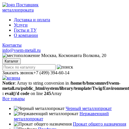
Поставщик
металлопроката
Доставка и оплата
Услуги
Госты и ТУ
О компании
Контакты
info@vsem-metall.ru
Москва, Космонавта Волкова, 20
Каталог
Заказать звонок
+7 (499) 394-60-14
Notice
: Array to string conversion in
/home/b/bmcsmmvf/vsem-
metall.ru/public_html/system/library/template/Twig/Environmen
: eval()'d code
on line
245
Array
Все товары
Черный металлопрокат
Нержавеющий
металлопрокат
Прокат общего назначения