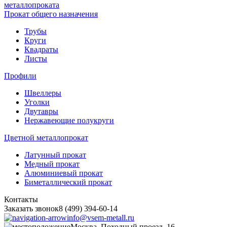
металлопроката
Прокат общего назначения
Трубы
Круги
Квадраты
Листы
Профили
Швеллеры
Уголки
Двутавры
Нержавеющие полукруги
Цветной металлопрокат
Латунный прокат
Медный прокат
Алюминиевый прокат
Биметаллический прокат
Контакты
Заказать звонок
8 (499) 394-60-14
info@vsem-metall.ru
Москва, Походный проезд, 16