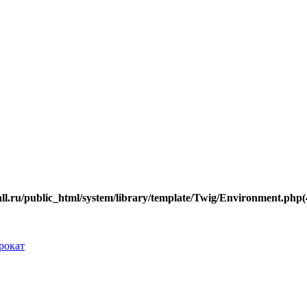
.ru/public_html/system/library/template/Twig/Environment.php(40
рокат