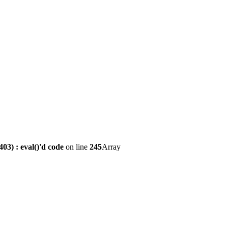
3) : eval()'d code
on line
245
Array