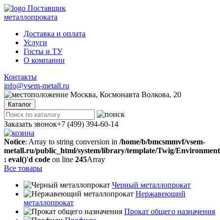
Поставщик
металлопроката
Доставка и оплата
Услуги
Госты и ТУ
О компании
Контакты
info@vsem-metall.ru
Москва, Космонавта Волкова, 20
Каталог
Заказать звонок
+7 (499) 394-60-14
Notice
: Array to string conversion in
/home/b/bmcsmmvf/vsem-
metall.ru/public_html/system/library/template/Twig/Environmen
: eval()'d code
on line
245
Array
Все товары
Черный металлопрокат
Нержавеющий
металлопрокат
Прокат общего назначения