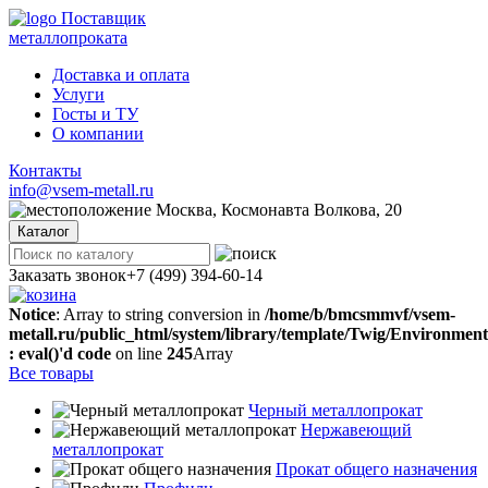
Поставщик
металлопроката
Доставка и оплата
Услуги
Госты и ТУ
О компании
Контакты
info@vsem-metall.ru
Москва, Космонавта Волкова, 20
Каталог
Заказать звонок
+7 (499) 394-60-14
Notice
: Array to string conversion in
/home/b/bmcsmmvf/vsem-
metall.ru/public_html/system/library/template/Twig/Environmen
: eval()'d code
on line
245
Array
Все товары
Черный металлопрокат
Нержавеющий
металлопрокат
Прокат общего назначения