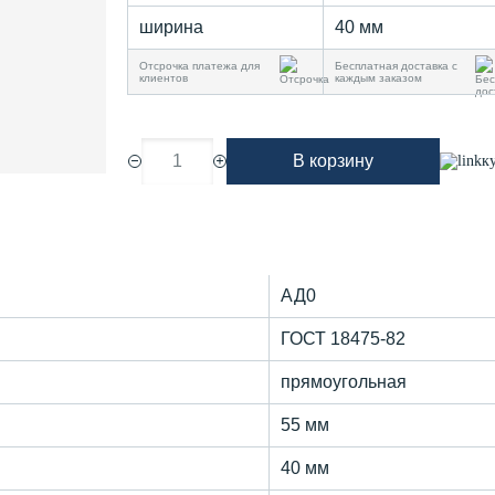
ширина
40 мм
Отсрочка платежа для
Бесплатная доставка с
клиентов
каждым заказом
1
В корзину
к
АД0
ГОСТ 18475-82
прямоугольная
55 мм
40 мм