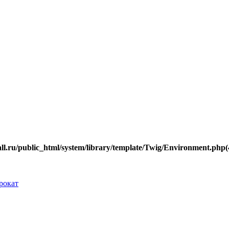
.ru/public_html/system/library/template/Twig/Environment.php(40
рокат