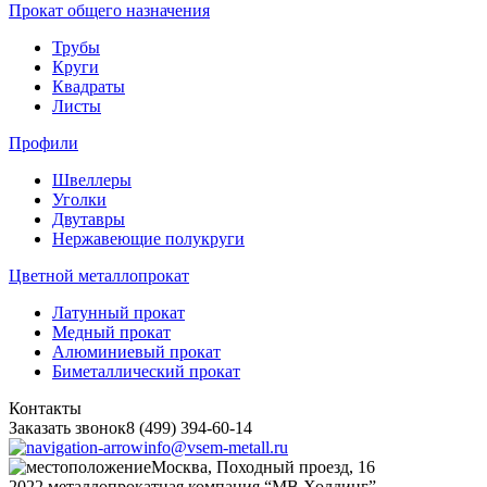
Прокат общего назначения
Трубы
Круги
Квадраты
Листы
Профили
Швеллеры
Уголки
Двутавры
Нержавеющие полукруги
Цветной металлопрокат
Латунный прокат
Медный прокат
Алюминиевый прокат
Биметаллический прокат
Контакты
Заказать звонок
8 (499) 394-60-14
info@vsem-metall.ru
Москва, Походный проезд, 16
2022 металлопрокатная компания “MB Холдинг”