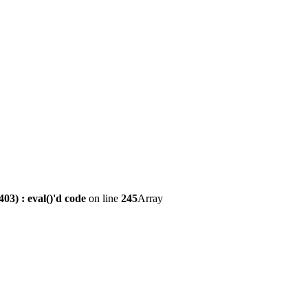
3) : eval()'d code
on line
245
Array