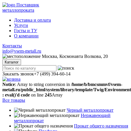
Поставщик
металлопроката
Доставка и оплата
Услуги
Госты и ТУ
О компании
Контакты
info@vsem-metall.ru
Москва, Космонавта Волкова, 20
Каталог
Заказать звонок
+7 (499) 394-60-14
Notice
: Array to string conversion in
/home/b/bmcsmmvf/vsem-
metall.ru/public_html/system/library/template/Twig/Environmen
: eval()'d code
on line
245
Array
Все товары
Черный металлопрокат
Нержавеющий
металлопрокат
Прокат общего назначения