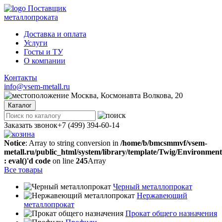
Поставщик
металлопроката
Доставка и оплата
Услуги
Госты и ТУ
О компании
Контакты
info@vsem-metall.ru
Москва, Космонавта Волкова, 20
Каталог
Заказать звонок
+7 (499) 394-60-14
Notice
: Array to string conversion in
/home/b/bmcsmmvf/vsem-
metall.ru/public_html/system/library/template/Twig/Environmen
: eval()'d code
on line
245
Array
Все товары
Черный металлопрокат
Нержавеющий
металлопрокат
Прокат общего назначения