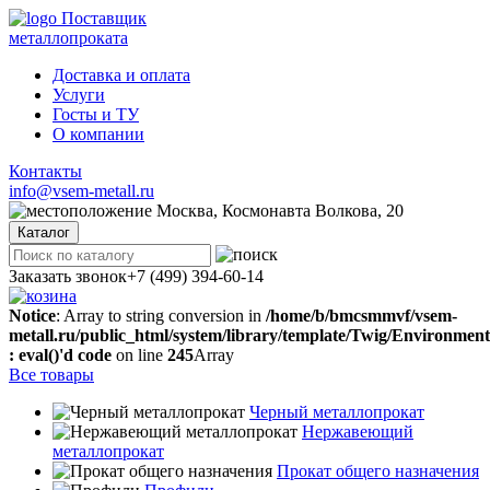
Поставщик
металлопроката
Доставка и оплата
Услуги
Госты и ТУ
О компании
Контакты
info@vsem-metall.ru
Москва, Космонавта Волкова, 20
Каталог
Заказать звонок
+7 (499) 394-60-14
Notice
: Array to string conversion in
/home/b/bmcsmmvf/vsem-
metall.ru/public_html/system/library/template/Twig/Environmen
: eval()'d code
on line
245
Array
Все товары
Черный металлопрокат
Нержавеющий
металлопрокат
Прокат общего назначения