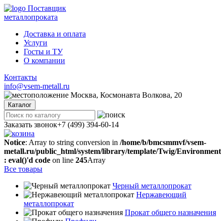
Поставщик
металлопроката
Доставка и оплата
Услуги
Госты и ТУ
О компании
Контакты
info@vsem-metall.ru
Москва, Космонавта Волкова, 20
Каталог
Заказать звонок
+7 (499) 394-60-14
Notice
: Array to string conversion in
/home/b/bmcsmmvf/vsem-
metall.ru/public_html/system/library/template/Twig/Environmen
: eval()'d code
on line
245
Array
Все товары
Черный металлопрокат
Нержавеющий
металлопрокат
Прокат общего назначения