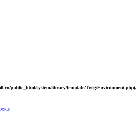
.ru/public_html/system/library/template/Twig/Environment.php(40
рокат