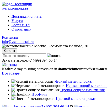
Поставщик
металлопроката
Доставка и оплата
Услуги
Госты и ТУ
О компании
Контакты
info@vsem-metall.ru
Москва, Космонавта Волкова, 20
Каталог
Заказать звонок
+7 (499) 394-60-14
Notice
: Array to string conversion in
/home/b/bmcsmmvf/vsem-metall
Все товары
Черный металлопрокат
Нержавеющий металлоп
Прокат общего назначения
Профили
Цветной металлопрокат
Заказать звонок
+7 (499) 394-60-14