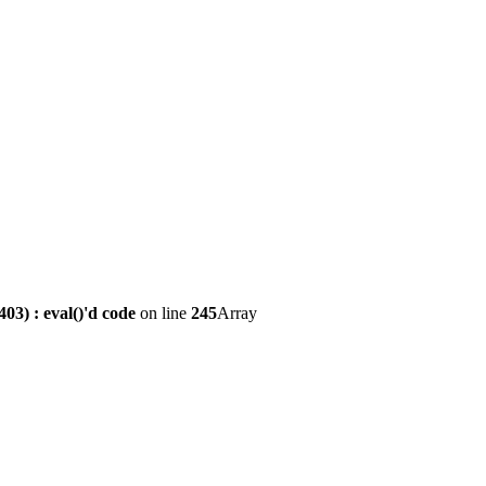
3) : eval()'d code
on line
245
Array