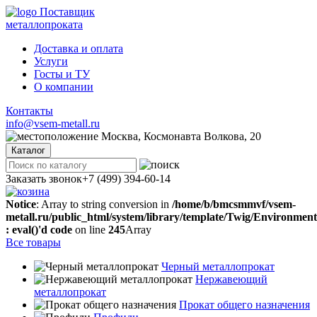
Поставщик
металлопроката
Доставка и оплата
Услуги
Госты и ТУ
О компании
Контакты
info@vsem-metall.ru
Москва, Космонавта Волкова, 20
Каталог
Заказать звонок
+7 (499) 394-60-14
Notice
: Array to string conversion in
/home/b/bmcsmmvf/vsem-
metall.ru/public_html/system/library/template/Twig/Environmen
: eval()'d code
on line
245
Array
Все товары
Черный металлопрокат
Нержавеющий
металлопрокат
Прокат общего назначения