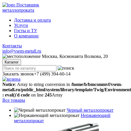
Поставщик
металлопроката
Доставка и оплата
Услуги
Госты и ТУ
О компании
Контакты
info@vsem-metall.ru
Москва, Космонавта Волкова, 20
Каталог
Заказать звонок
+7 (499) 394-60-14
Notice
: Array to string conversion in
/home/b/bmcsmmvf/vsem-
metall.ru/public_html/system/library/template/Twig/Environmen
: eval()'d code
on line
245
Array
Все товары
Черный металлопрокат
Нержавеющий
металлопрокат